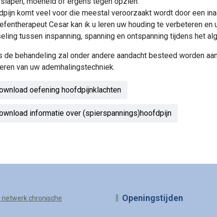
 slapen, moeheid of ergens tegen opzien.
dpijn komt veel voor die meestal veroorzaakt wordt door een ina
oefentherapeut Cesar kan ik u leren uw houding te verbeteren e
eling tussen inspanning, spanning en ontspanning tijdens het al
s de behandeling zal onder andere aandacht besteed worden aa
eren van uw ademhalingstechniek.
wnload oefening hoofdpijnklachten
wnload informatie over (spierspannings)hoofdpijn
Openingstijden