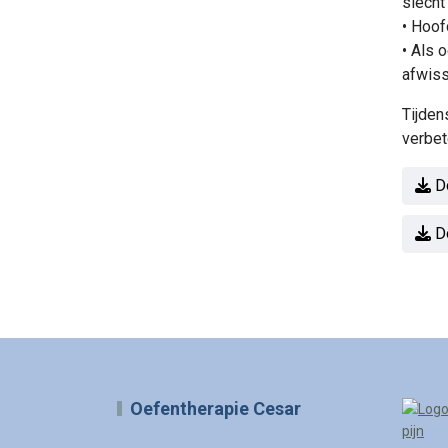
slecht
• Hoof
• Als 
afwiss
Tijden
verbet
Do
Do
Oefentherapie Cesar