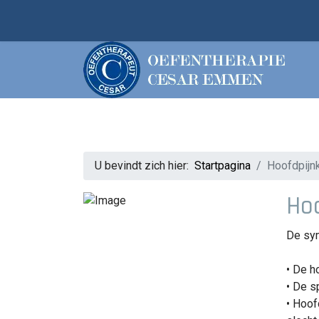
U bevindt zich hier:
Startpagina
Hoofdpijn
Hoo
De sym
• De h
• De s
• Hoof