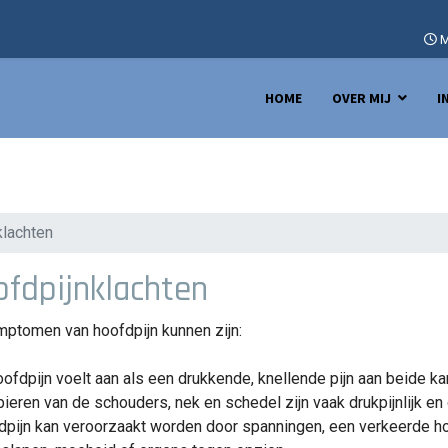
M
HOME
OVER MIJ
I
klachten
fdpijnklachten
ptomen van hoofdpijn kunnen zijn:
oofdpijn voelt aan als een drukkende, knellende pijn aan beide 
pieren van de schouders, nek en schedel zijn vaak drukpijnlijk en
dpijn kan veroorzaakt worden door spanningen, een verkeerde ho